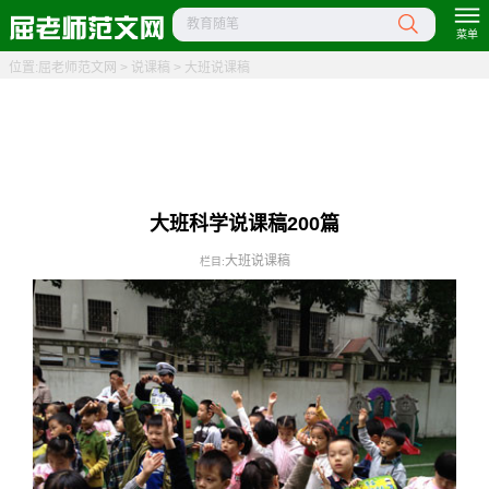
教育随笔
菜单
位置:
屈老师范文网
>
说课稿
>
大班说课稿
大班科学说课稿200篇
大班说课稿
栏目: