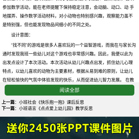
参加数学活动，能在老师提醒下保持稳定注意，会动脑、动口、动 手
地摆弄、操作数学活动材料，对小动物也特别感兴趣，观察能力虽不
是特别强，但也能发现物品间细小的不同之处。
设计意图：
“找不同”的游戏是很多人喜欢玩的一个益智游戏，而我在与家长沟
通时发现我班一些幼儿对这个游戏也非常感兴趣。因此，我便以此为
出发点设计了本次活动。本次活动从幼儿兴趣点出发，抓住幼儿心理
特点，以幼儿喜欢的动物为主要素材，根据从易到难的原则，让幼儿
在轻松愉快的气氛中体验发现的快乐，从而促进幼儿智力发展。 在教
学内容的选择上注意到了发展性原则，循序渐进，步步深入。
阅读全部
活动反思：
上一篇
：
小班社会《快乐抱一抱》课后反思
下一篇
：
小班语言《点点爱上幼儿园》教学反思
本次活动，幼儿能够非常积极地参与，由于找不同的对象都是他
们平时最喜欢的小动物，所以幼儿兴趣很浓，找到不同之处引发的成
功感让孩子们非常兴奋，这也培养了孩子们数学能力方面以及观察能
力的发展。通过这样的形式，发展了幼儿的思维能力、观察能力，让