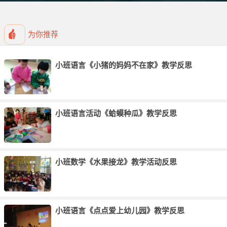
幼儿能更细致地了解事物，从而发展幼儿的数学领域。
对于小班幼儿来说，“找不同”是我们新接触的，也是比较有难度
为你推荐
的。因为孩子的细致观察能力还没完全完善。所以对于一些细节的，
小的不同之处，孩子需要加以引导。个别幼儿由于观察能力较弱，发
小班语言《小猪的妈妈不在家》教学反思
现过程比较慢，思维不够活跃，未能体会到成功的乐趣，所以注意力
不是很集中，有的干脆不注意观察，等待别人的成果，这点以后要多
注意。
下一阶段，我准备继续在本次活动的基础上，适当增加游戏的难
小班语言活动《蛤蟆种瓜》教学反思
度，比如不同之处可以变成2-3处，而且不能一眼就看出，需要幼儿细
致的观察才能找到，或者将图片制作成可让幼儿动手操作的材料，这
样更容易激发幼儿参与活动的兴趣，要尽可能地面向全体幼儿，使全
小班数学《水果接龙》教学活动反思
班孩子的智力都能得到有效的发展。
小班语言《点点爱上幼儿园》教学反思