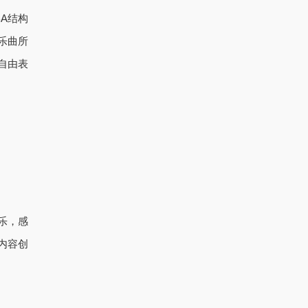
A结构
乐曲所
自由表
乐，感
内容创