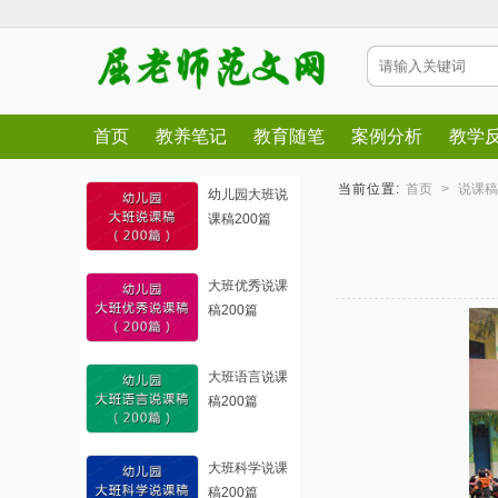
首页
教养笔记
教育随笔
案例分析
教学
当前位置:
首页
>
说课稿
幼儿园大班说
课稿200篇
大班优秀说课
稿200篇
大班语言说课
稿200篇
大班科学说课
稿200篇