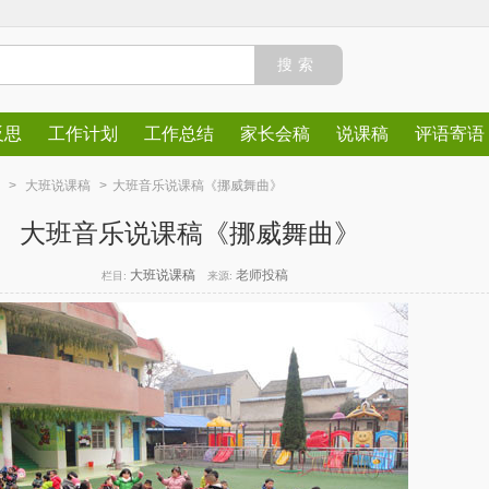
反思
工作计划
工作总结
家长会稿
说课稿
评语寄语
>
大班说课稿
>
大班音乐说课稿《挪威舞曲》
大班音乐说课稿《挪威舞曲》
大班说课稿
老师投稿
栏目:
来源: