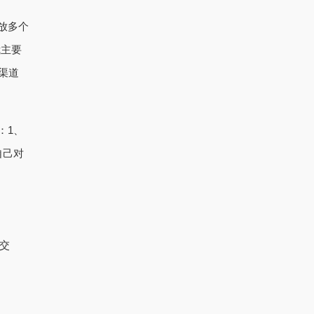
放多个
我主要
渠道
：1、
自己对
交