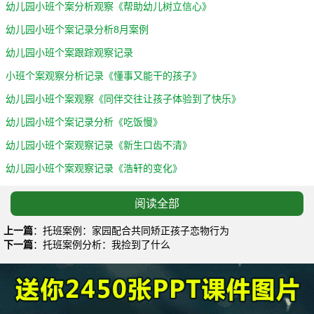
幼儿园小班个案分析观察《帮助幼儿树立信心》
幼儿园小班个案记录分析8月案例
幼儿园小班个案跟踪观察记录
小班个案观察分析记录《懂事又能干的孩子》
幼儿园小班个案观察《同伴交往让孩子体验到了快乐》
幼儿园小班个案记录分析《吃饭慢》
幼儿园小班个案观察记录《新生口齿不清》
幼儿园小班个案观察记录《浩轩的变化》
幼儿园小班个案分析与教育措施（3岁）
阅读全部
幼儿园小班个案记录分析《争抢玩具》
上一篇
：
托班案例：家园配合共同矫正孩子恋物行为
幼儿园小班个案分析《爱带零食和早餐》
下一篇
：
托班案例分析：我捡到了什么
幼儿园小班个案观察记录《与同伴相处情况》
小班个案观察分析记录《变形的小碗》
幼儿园小班个案分析《娇气、爱哭》