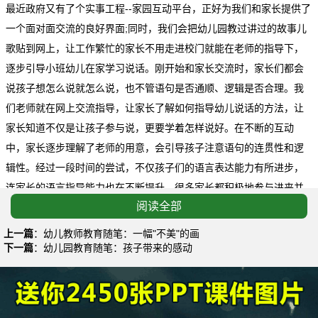
最近政府又有了个实事工程--家园互动平台，正好为我们和家长提供了
一个面对面交流的良好界面;同时，我们会把幼儿园教过讲过的故事儿
歌贴到网上，让工作繁忙的家长不用走进校门就能在老师的指导下，
逐步引导小班幼儿在家学习说话。刚开始和家长交流时，家长们都会
说孩子想怎么说就怎么说，也不管语句是否通顺、逻辑是否合理。我
们老师就在网上交流指导，让家长了解如何指导幼儿说话的方法，让
家长知道不仅是让孩子参与说，更要学着怎样说好。在不断的互动
中，家长逐步理解了老师的用意，会引导孩子注意语句的连贯性和逻
辑性。经过一段时间的尝试，不仅孩子们的语言表达能力有所进步，
连家长的语言指导能力也在不断提升，很多家长都积极地参与进来并
阅读全部
乐在其中。
由此可见，促进幼儿语言的发展，光靠幼儿园老师的教导是远远
上一篇
：
幼儿教师教育随笔：一幅"不美"的画
下一篇
：
幼儿园教育随笔：孩子带来的感动
不够的，必须家园共同联手，才能全方位的为幼儿创设更好的、更适
宜的语言环境，让孩子说得开心，说得尽兴。