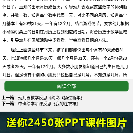
体日子。直观的出示月历或台历，引导幼儿去观察这些数字的排列顺
序，并数一数，知道每个数字代表一天，对比不同的月历，知道每个
月基本上有30或31天，一年有12个月。结合游戏情节，要求幼儿根据
小动物机票上的日期在月历上找到相应的日期。将台历放于数学区域
中，引导幼儿在区域活动中多看看，学会查看日期的方法。
经过上面这些环节下来，孩子们都能说出每个月有30天或者31
天，也知道哪几个月是30天，哪几个月是31天，还有一个2月份是28
天或者29天，一年有12个月。大多数小朋友都知道自己的生日是几月
几日，但是也有个别的小朋友只说出自己是几号，不知道是几月，所
以在月历上查找自己的生日所相对应的日期的时候出现了麻烦，找不
阅读全部
到自己的生日，因为每个月都有这个日子，后来在老师的帮助下，在
上一篇
：
幼儿园教学反思《绳彩飞扬过新年》
孩子的档案里找到了他出生的月份，终于这个孩子也找到了自己的生
下一篇
：
中班绘本听课反思《我的连衣裙》
日日期。
这个活动，给予了孩子们一个生活的常识，是孩子们终生都享用
的知识，我觉得这个教学内容我们可以把它放进我们的区域活动中的